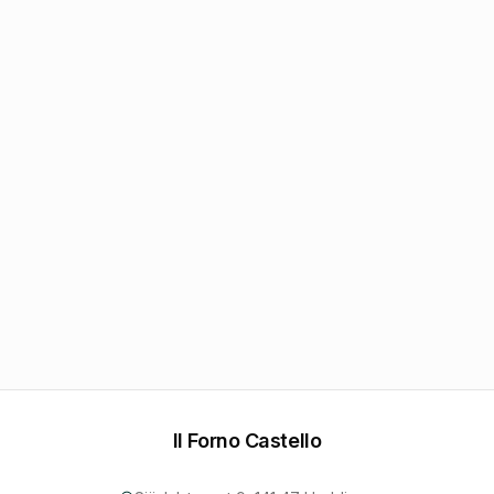
Serverar ni lunch?
Vilka är era öppettider?
Kan jag beställa avhämtning eller online?
Erbjuder ni catering?
Hur kontaktar jag er?
Il Forno Castello