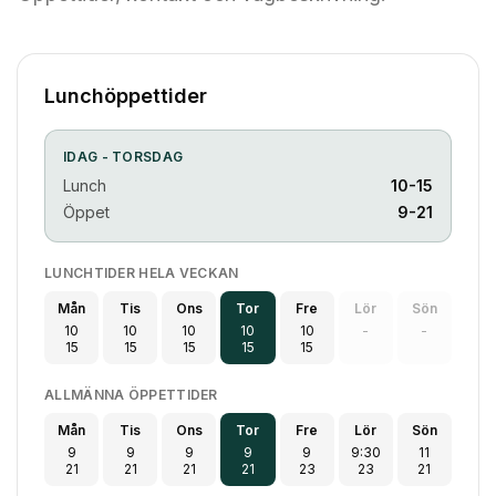
Lunchöppettider
IDAG -
TORSDAG
Lunch
10-15
Öppet
9-21
LUNCHTIDER HELA VECKAN
Mån
Tis
Ons
Tor
Fre
Lör
Sön
10
10
10
10
10
-
-
15
15
15
15
15
ALLMÄNNA ÖPPETTIDER
Mån
Tis
Ons
Tor
Fre
Lör
Sön
9
9
9
9
9
9:30
11
21
21
21
21
23
23
21