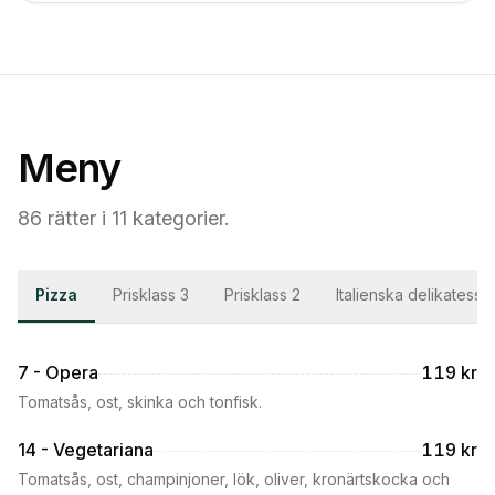
Meny
86
rätter i
11
kategorier
.
Pizza
Prisklass 3
Prisklass 2
Italienska delikatessp
7 - Opera
119 kr
Tomatsås, ost, skinka och tonfisk.
14 - Vegetariana
119 kr
Tomatsås, ost, champinjoner, lök, oliver, kronärtskocka och