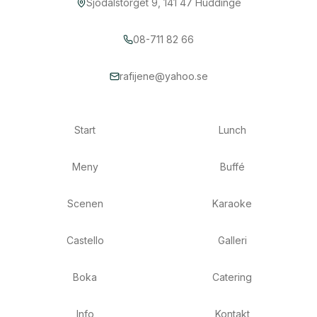
Sjödalstorget 9, 141 47 Huddinge
08-711 82 66
rafijene@yahoo.se
Start
Lunch
Meny
Buffé
Scenen
Karaoke
Castello
Galleri
Boka
Catering
Info
Kontakt