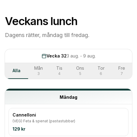
Veckans lunch
Dagens rätter, måndag till fredag.
Vecka 32
3 aug. - 9 aug.
Mån
Tis
Ons
Tor
Fre
Alla
3
4
5
6
7
Måndag
Cannelloni
(VEG) Feta & spenat (pastastubbar)
129 kr